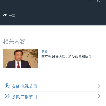
下载
VOA视频
欧洲
科教·文娱·体健
白宫要闻
转
到
VOA今日焦点
非洲
军事
国会报道
检
分享
中文广播
美洲
劳工
美中关系
索
全球议题
环境
美国建国250周年
关注我们
埃博拉疫情
相关内容
美国之音专访
新闻
重要讲话与声明
李克强16日访港，将受欢迎和抗议
台海两岸关系
其他语言网站
南中国海争端
关注西藏
参阅电视节目
关注新疆
GEN Z 看美国
参阅广播节目