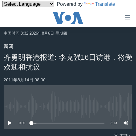
Powered by
Translate
无
障
碍
中国时间 8:32 2026年8月6日 星期四
主页
链
新闻
接
美国
齐勇明香港报道: 李克强16日访港，将受
跳
中国
欢迎和抗议
转
台湾
到
2011年8月14日 08:00
内
港澳
容
国际
跳
转
分类新闻
最新国际新闻
没有媒体可用资源
到
美中关系
印太
经济·金融·贸易
导
0:00
3:13
航
热点专题
中东
人权·法律·宗教
跳