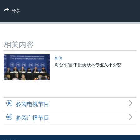
VOA视频
欧洲
科教·文娱·体健
白宫要闻
转
分享
到
VOA今日焦点
非洲
军事
国会报道
检
中文广播
美洲
劳工
美中关系
索
全球议题
环境
美国建国250周年
关注我们
相关内容
埃博拉疫情
美国之音专访
新闻
对台军售:中批美既不专业又不外交
重要讲话与声明
台海两岸关系
其他语言网站
南中国海争端
关注西藏
参阅电视节目
关注新疆
参阅广播节目
GEN Z 看美国