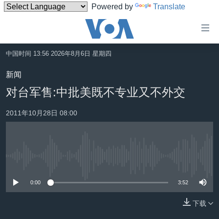
Powered by
Translate
无
障
碍
中国时间 13:56 2026年8月6日 星期四
主页
链
新闻
接
美国
对台军售:中批美既不专业又不外交
跳
中国
转
2011年10月28日 08:00
台湾
到
内
港澳
容
国际
跳
没有媒体可用资源
转
分类新闻
最新国际新闻
到
0:00
3:52
美中关系
印太
经济·金融·贸易
导
航
下载
热点专题
中东
人权·法律·宗教
跳