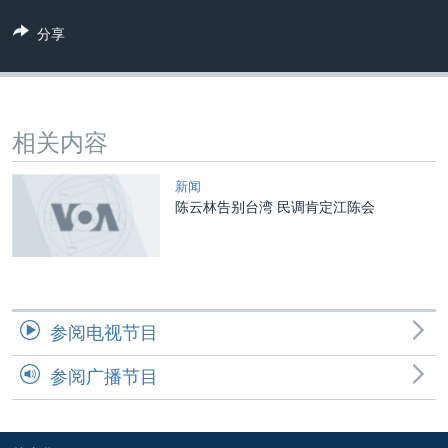
VOA视频
欧洲
科教·文娱·体健
白宫要闻
转
分享
到
VOA今日焦点
非洲
军事
国会报道
检
中文广播
美洲
劳工
美中关系
索
全球议题
环境
美国建国250周年
关注我们
相关内容
埃博拉疫情
美国之音专访
新闻
陈云林告别台湾 民调肯定江陈会
重要讲话与声明
台海两岸关系
其他语言网站
南中国海争端
关注西藏
参阅电视节目
关注新疆
参阅广播节目
GEN Z 看美国