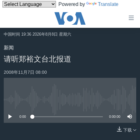
Powered by
Translate
无
障
碍
中国时间 19:36 2026年8月8日 星期六
主页
链
新闻
接
美国
请听郑裕文台北报道
跳
中国
转
2008年11月7日 08:00
台湾
到
内
港澳
容
国际
跳
没有媒体可用资源
转
分类新闻
最新国际新闻
到
0:00
0:00:00
美中关系
印太
经济·金融·贸易
导
航
下载
热点专题
中东
人权·法律·宗教
跳