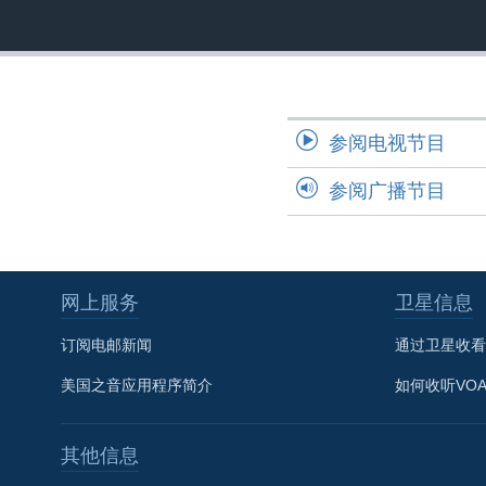
转
VOA今日焦点
非洲
军事
国会报道
到
检
中文广播
美洲
劳工
美中关系
索
全球议题
环境
美国建国250周年
参阅电视节目
埃博拉疫情
美国之音专访
参阅广播节目
重要讲话与声明
台海两岸关系
网上服务
卫星信息
南中国海争端
关注西藏
订阅电邮新闻
通过卫星收看
关注新疆
美国之音应用程序简介
如何收听VO
GEN Z 看美国
其他信息