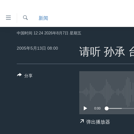
无
新闻
障
碍
检
中国时间 12:24 2026年8月7日 星期五
主页
索
链
美国
2005年5月13日 08:00
请听 孙承
接
中国
跳
转
台湾
到
分享
港澳
内
容
国际
跳
分类新闻
最新国际新闻
转
到
0:00
美中关系
印太
经济·金融·贸易
导
热点专题
中东
人权·法律·宗教
弹出播放器
航
跳
VOA视频
欧洲
科教·文娱·体健
白宫要闻