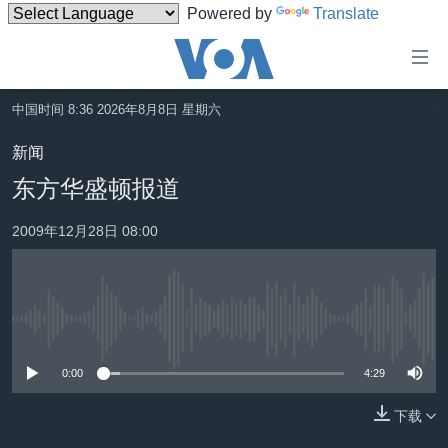
Powered by
Translate
无
障
碍
中国时间 8:36 2026年8月8日 星期六
主页
链
新闻
接
美国
东方华盛顿报道
跳
中国
转
2009年12月28日 08:00
台湾
到
内
港澳
容
国际
跳
没有媒体可用资源
转
分类新闻
最新国际新闻
到
0:00
4:29
美中关系
印太
经济·金融·贸易
导
航
下载
热点专题
中东
人权·法律·宗教
跳