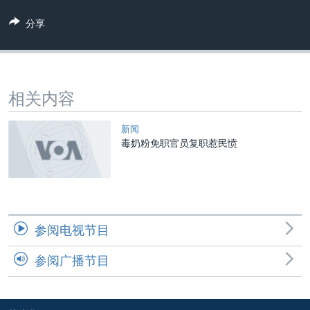
VOA视频
欧洲
科教·文娱·体健
白宫要闻
转
分享
到
VOA今日焦点
非洲
军事
国会报道
检
中文广播
美洲
劳工
美中关系
索
全球议题
环境
美国建国250周年
关注我们
相关内容
埃博拉疫情
美国之音专访
新闻
毒奶粉免职官员复职惹民愤
重要讲话与声明
台海两岸关系
其他语言网站
南中国海争端
关注西藏
参阅电视节目
关注新疆
参阅广播节目
GEN Z 看美国