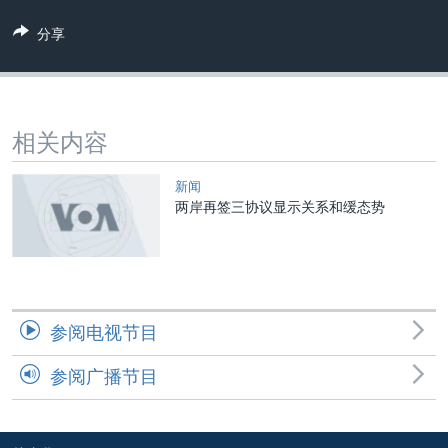
VOA视频
欧洲
科教·文娱·体健
白宫要闻
转
分享
到
VOA今日焦点
非洲
军事
国会报道
检
中文广播
美洲
劳工
美中关系
索
全球议题
环境
美国建国250周年
关注我们
相关内容
埃博拉疫情
美国之音专访
新闻
两岸再签三协议显示关系和缓态势
重要讲话与声明
台海两岸关系
其他语言网站
南中国海争端
关注西藏
参阅电视节目
关注新疆
参阅广播节目
GEN Z 看美国