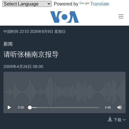
Powered by
Translate
无
障
碍
中国时间 23:53 2026年8月9日 星期日
主页
链
新闻
接
美国
请听张楠南京报导
跳
中国
转
2009年4月26日 08:00
台湾
到
内
港澳
容
国际
跳
没有媒体可用资源
转
分类新闻
最新国际新闻
到
0:00
4:46
美中关系
印太
经济·金融·贸易
导
航
下载
热点专题
中东
人权·法律·宗教
跳