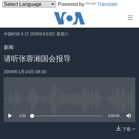
Powered by
Translate
无
障
碍
中国时间 5:27 2026年8月8日 星期六
主页
链
新闻
接
美国
请听张蓉湘国会报导
跳
中国
转
2009年1月16日 08:00
台湾
到
内
港澳
容
国际
跳
没有媒体可用资源
转
分类新闻
最新国际新闻
到
0:00
0:00:00
美中关系
印太
经济·金融·贸易
导
航
下载
热点专题
中东
人权·法律·宗教
跳