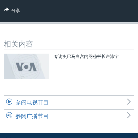
VOA视频
欧洲
科教·文娱·体健
白宫要闻
转
分享
到
VOA今日焦点
非洲
军事
国会报道
检
中文广播
美洲
劳工
美中关系
索
全球议题
环境
美国建国250周年
关注我们
相关内容
埃博拉疫情
专访奥巴马白宫内阁秘书长卢沛宁
美国之音专访
重要讲话与声明
台海两岸关系
其他语言网站
南中国海争端
关注西藏
参阅电视节目
关注新疆
参阅广播节目
GEN Z 看美国