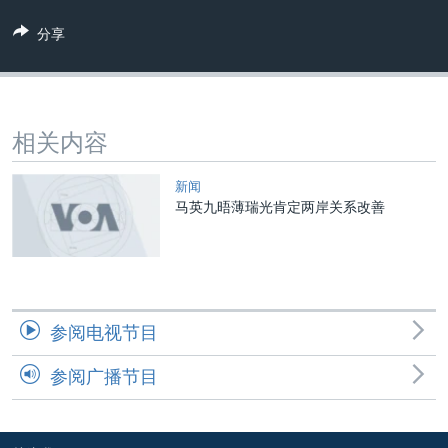
VOA视频
欧洲
科教·文娱·体健
白宫要闻
转
分享
到
VOA今日焦点
非洲
军事
国会报道
检
中文广播
美洲
劳工
美中关系
索
全球议题
环境
美国建国250周年
关注我们
相关内容
埃博拉疫情
美国之音专访
新闻
马英九晤薄瑞光肯定两岸关系改善
重要讲话与声明
台海两岸关系
其他语言网站
南中国海争端
关注西藏
参阅电视节目
关注新疆
参阅广播节目
GEN Z 看美国