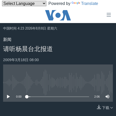
Powered by
Translate
无
障
碍
中国时间 4:23 2026年8月8日 星期六
主页
链
新闻
接
美国
请听杨晨台北报道
跳
中国
转
2009年3月18日 08:00
台湾
到
内
港澳
容
国际
跳
没有媒体可用资源
转
分类新闻
最新国际新闻
到
0:00
2:06
美中关系
印太
经济·金融·贸易
导
航
下载
热点专题
中东
人权·法律·宗教
跳