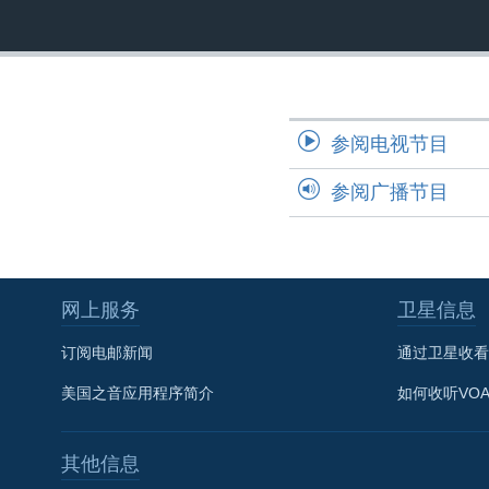
转
VOA今日焦点
非洲
军事
国会报道
到
检
中文广播
美洲
劳工
美中关系
索
全球议题
环境
美国建国250周年
参阅电视节目
埃博拉疫情
美国之音专访
参阅广播节目
重要讲话与声明
台海两岸关系
南中国海争端
网上服务
卫星信息
关注西藏
订阅电邮新闻
通过卫星收看
关注新疆
美国之音应用程序简介
如何收听VO
GEN Z 看美国
其他信息