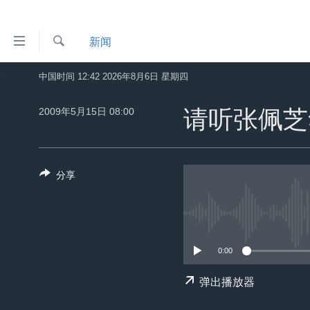
无
新闻
障
碍
检
中国时间 12:42 2026年8月6日 星期四
主页
索
链
美国
2009年5月15日 08:00
请听张佩芝
接
中国
跳
转
台湾
到
分享
港澳
内
容
国际
跳
分类新闻
最新国际新闻
转
到
0:00
美中关系
印太
经济·金融·贸易
导
热点专题
中东
人权·法律·宗教
弹出播放器
航
跳
VOA视频
欧洲
科教·文娱·体健
白宫要闻