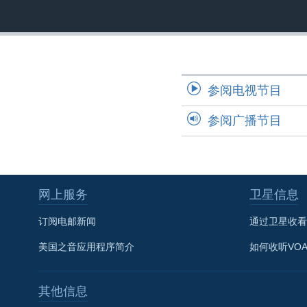
转
VOA今日焦点
非洲
军事
国会报道
到
检
中文广播
美洲
劳工
美中关系
索
全球议题
环境
美国建国250周年
参阅电视节目
埃博拉疫情
美国之音专访
参阅广播节目
重要讲话与声明
台海两岸关系
南中国海争端
网上服务
卫星信息
关注西藏
订阅电邮新闻
通过卫星收看
关注新疆
美国之音应用程序简介
如何收听VO
GEN Z 看美国
其他信息