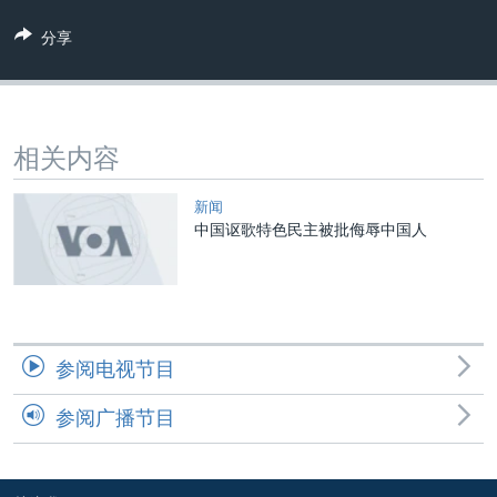
VOA视频
欧洲
科教·文娱·体健
白宫要闻
转
分享
到
VOA今日焦点
非洲
军事
国会报道
检
中文广播
美洲
劳工
美中关系
索
全球议题
环境
美国建国250周年
关注我们
相关内容
埃博拉疫情
美国之音专访
新闻
中国讴歌特色民主被批侮辱中国人
重要讲话与声明
台海两岸关系
其他语言网站
南中国海争端
关注西藏
参阅电视节目
关注新疆
参阅广播节目
GEN Z 看美国