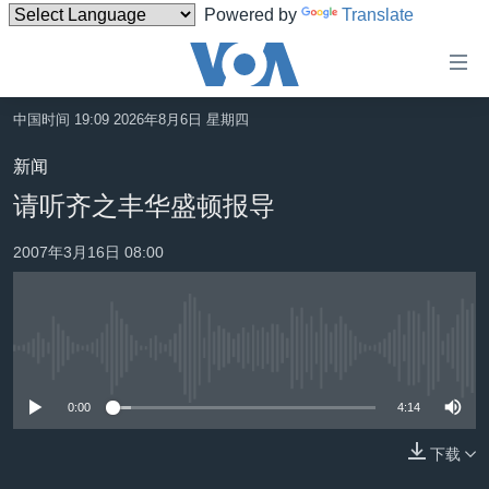
Powered by
Translate
无
障
碍
中国时间 19:09 2026年8月6日 星期四
主页
链
新闻
接
美国
请听齐之丰华盛顿报导
跳
中国
转
2007年3月16日 08:00
台湾
到
内
港澳
容
国际
跳
没有媒体可用资源
转
分类新闻
最新国际新闻
到
0:00
4:14
美中关系
印太
经济·金融·贸易
导
航
下载
热点专题
中东
人权·法律·宗教
跳