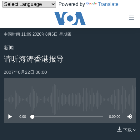
Powered by
Translate
无
障
碍
中国时间 11:09 2026年8月6日 星期四
主页
链
新闻
接
美国
请听海涛香港报导
跳
中国
转
2007年8月22日 08:00
台湾
到
内
港澳
容
国际
跳
没有媒体可用资源
转
分类新闻
最新国际新闻
到
0:00
0:00:00
美中关系
印太
经济·金融·贸易
导
航
下载
热点专题
中东
人权·法律·宗教
跳