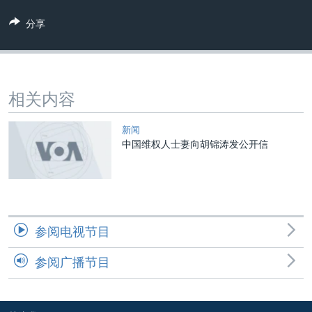
VOA视频
欧洲
科教·文娱·体健
白宫要闻
转
分享
到
VOA今日焦点
非洲
军事
国会报道
检
中文广播
美洲
劳工
美中关系
索
全球议题
环境
美国建国250周年
关注我们
相关内容
埃博拉疫情
美国之音专访
新闻
中国维权人士妻向胡锦涛发公开信
重要讲话与声明
台海两岸关系
其他语言网站
南中国海争端
关注西藏
参阅电视节目
关注新疆
参阅广播节目
GEN Z 看美国