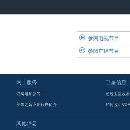
转
VOA今日焦点
非洲
军事
国会报道
到
检
中文广播
美洲
劳工
美中关系
索
全球议题
环境
美国建国250周年
参阅电视节目
埃博拉疫情
美国之音专访
参阅广播节目
重要讲话与声明
台海两岸关系
南中国海争端
网上服务
卫星信息
关注西藏
订阅电邮新闻
通过卫星收看
关注新疆
美国之音应用程序简介
如何收听VO
GEN Z 看美国
其他信息