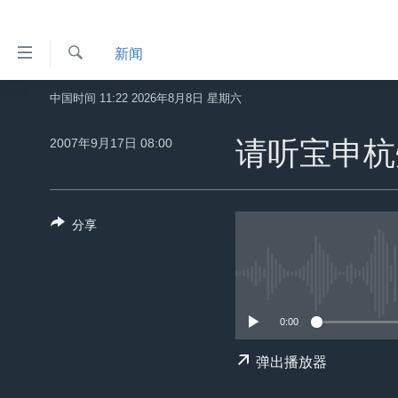
无
新闻
障
碍
检
中国时间 11:22 2026年8月8日 星期六
主页
索
链
美国
2007年9月17日 08:00
请听宝申杭
接
中国
跳
转
台湾
到
分享
港澳
内
容
国际
跳
分类新闻
最新国际新闻
转
到
0:00
美中关系
印太
经济·金融·贸易
导
热点专题
中东
人权·法律·宗教
弹出播放器
航
跳
VOA视频
欧洲
科教·文娱·体健
白宫要闻