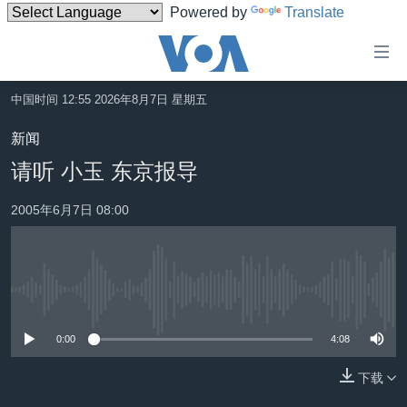
Powered by
Translate
无
障
碍
中国时间 12:55 2026年8月7日 星期五
主页
链
新闻
接
美国
请听 小玉 东京报导
跳
中国
转
2005年6月7日 08:00
台湾
到
内
港澳
容
国际
跳
没有媒体可用资源
转
分类新闻
最新国际新闻
到
0:00
4:08
美中关系
印太
经济·金融·贸易
导
航
下载
热点专题
中东
人权·法律·宗教
跳