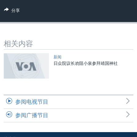
VOA视频
欧洲
科教·文娱·体健
白宫要闻
转
分享
到
VOA今日焦点
非洲
军事
国会报道
检
中文广播
美洲
劳工
美中关系
索
全球议题
环境
美国建国250周年
关注我们
相关内容
埃博拉疫情
美国之音专访
新闻
日众院议长劝阻小泉参拜靖国神社
重要讲话与声明
台海两岸关系
其他语言网站
南中国海争端
关注西藏
参阅电视节目
关注新疆
参阅广播节目
GEN Z 看美国