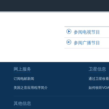
转
VOA今日焦点
非洲
军事
国会报道
到
检
中文广播
美洲
劳工
美中关系
索
全球议题
环境
美国建国250周年
参阅电视节目
埃博拉疫情
美国之音专访
参阅广播节目
重要讲话与声明
台海两岸关系
南中国海争端
网上服务
卫星信息
关注西藏
订阅电邮新闻
通过卫星收看
关注新疆
美国之音应用程序简介
如何收听VO
GEN Z 看美国
其他信息