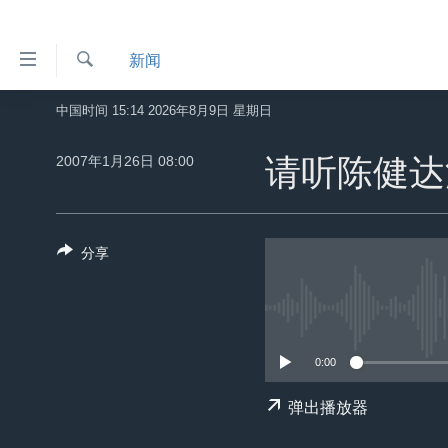
无
新闻
障
碍
检
中国时间 15:14 2026年8月9日 星期日
主页
索
链
美国
2007年1月26日 08:00
请听陈健达
接
中国
跳
转
台湾
到
分享
港澳
内
容
国际
跳
分类新闻
最新国际新闻
转
到
0:00
美中关系
印太
经济·金融·贸易
导
热点专题
中东
人权·法律·宗教
弹出播放器
航
跳
VOA视频
欧洲
科教·文娱·体健
白宫要闻