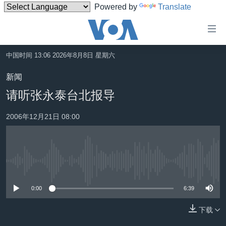
Powered by
Translate
无
障
碍
中国时间 13:06 2026年8月8日 星期六
主页
链
新闻
接
美国
请听张永泰台北报导
跳
中国
转
2006年12月21日 08:00
台湾
到
内
港澳
容
国际
跳
没有媒体可用资源
转
分类新闻
最新国际新闻
到
0:00
6:39
美中关系
印太
经济·金融·贸易
导
航
下载
热点专题
中东
人权·法律·宗教
跳