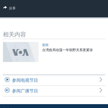
VOA视频
欧洲
科教·文娱·体健
白宫要闻
转
分享
到
VOA今日焦点
非洲
军事
国会报道
检
中文广播
美洲
劳工
美中关系
索
全球议题
环境
美国建国250周年
关注我们
相关内容
埃博拉疫情
美国之音专访
新闻
台湾政局动荡一年朝野关系更紧张
重要讲话与声明
台海两岸关系
其他语言网站
南中国海争端
关注西藏
参阅电视节目
关注新疆
参阅广播节目
GEN Z 看美国