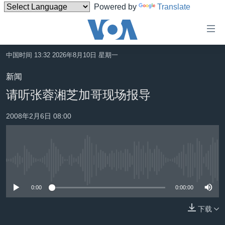
Powered by
Translate
无
障
碍
中国时间 13:32 2026年8月10日 星期一
主页
链
新闻
接
美国
请听张蓉湘芝加哥现场报导
跳
中国
转
2008年2月6日 08:00
台湾
到
内
港澳
容
国际
跳
没有媒体可用资源
转
分类新闻
最新国际新闻
到
0:00
0:00:00
美中关系
印太
经济·金融·贸易
导
航
下载
热点专题
中东
人权·法律·宗教
跳