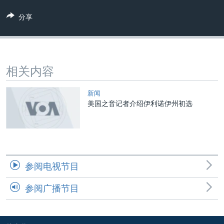
VOA视频
欧洲
科教·文娱·体健
白宫要闻
转
分享
到
VOA今日焦点
非洲
军事
国会报道
检
中文广播
美洲
劳工
美中关系
索
全球议题
环境
美国建国250周年
关注我们
相关内容
埃博拉疫情
美国之音专访
新闻
美国之音记者介绍伊利诺伊州初选
重要讲话与声明
台海两岸关系
其他语言网站
南中国海争端
关注西藏
参阅电视节目
关注新疆
参阅广播节目
GEN Z 看美国