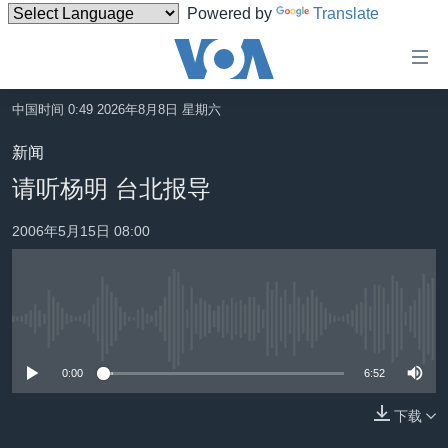
Powered by
Translate
无
障
碍
中国时间 0:49 2026年8月8日 星期六
主页
链
新闻
接
美国
请听杨明 台北报导
跳
中国
转
2006年5月15日 08:00
台湾
到
内
港澳
容
国际
跳
没有媒体可用资源
转
分类新闻
最新国际新闻
到
0:00
6:52
美中关系
印太
经济·金融·贸易
导
航
下载
热点专题
中东
人权·法律·宗教
跳