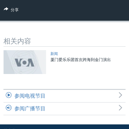
VOA视频
欧洲
科教·文娱·体健
白宫要闻
转
分享
到
VOA今日焦点
非洲
军事
国会报道
检
中文广播
美洲
劳工
美中关系
索
全球议题
环境
美国建国250周年
关注我们
相关内容
埃博拉疫情
美国之音专访
新闻
厦门爱乐乐团首次跨海到金门演出
重要讲话与声明
台海两岸关系
其他语言网站
南中国海争端
关注西藏
参阅电视节目
关注新疆
参阅广播节目
GEN Z 看美国