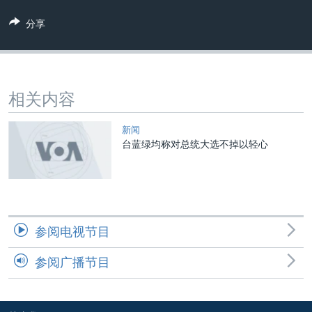
VOA视频
欧洲
科教·文娱·体健
白宫要闻
转
分享
到
VOA今日焦点
非洲
军事
国会报道
检
中文广播
美洲
劳工
美中关系
索
全球议题
环境
美国建国250周年
关注我们
相关内容
埃博拉疫情
美国之音专访
新闻
台蓝绿均称对总统大选不掉以轻心
重要讲话与声明
台海两岸关系
其他语言网站
南中国海争端
关注西藏
参阅电视节目
关注新疆
参阅广播节目
GEN Z 看美国