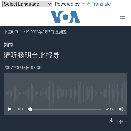
Powered by
Translate
无
障
碍
中国时间 11:19 2026年8月7日 星期五
主页
链
新闻
接
美国
请听杨明台北报导
跳
中国
转
2007年8月6日 08:00
台湾
到
内
港澳
容
国际
跳
没有媒体可用资源
转
分类新闻
最新国际新闻
到
0:00
4:38
美中关系
印太
经济·金融·贸易
导
航
下载
热点专题
中东
人权·法律·宗教
跳