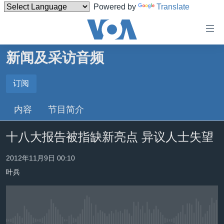
Powered by
Translate
无
障
碍
新闻及采访音频
主页
链
接
美国
订阅
订阅
跳
中国
内容
节目简介
转
订阅
台湾
到
十八大报告被指缺新亮点 异议人士失望
内
港澳
容
国际
2012年11月9日 00:10
跳
转
叶兵
分类新闻
最新国际新闻
到
美中关系
印太
经济·金融·贸易
导
航
热点专题
中东
人权·法律·宗教
跳