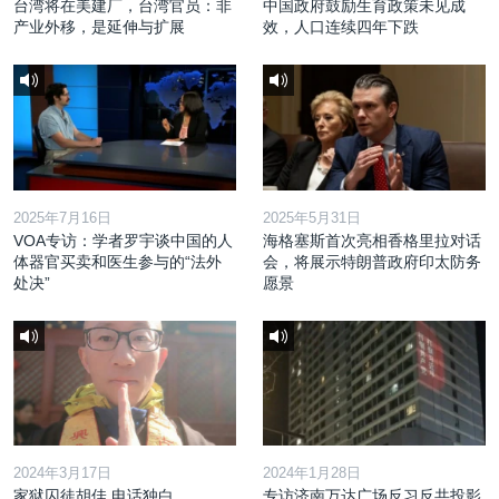
台湾将在美建厂，台湾官员：非
中国政府鼓励生育政策未见成
产业外移，是延伸与扩展
效，人口连续四年下跌
2025年7月16日
2025年5月31日
VOA专访：学者罗宇谈中国的人
海格塞斯首次亮相香格里拉对话
体器官买卖和医生参与的“法外
会，将展示特朗普政府印太防务
处决”
愿景
2024年3月17日
2024年1月28日
家狱囚徒胡佳 电话独白
专访济南万达广场反习反共投影