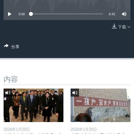
没有媒体可用资源
VOA视频
欧洲
科教·文娱·体健
白宫要闻
转
到
VOA今日焦点
非洲
军事
国会报道
0:00
6:42
检
中文广播
美洲
劳工
美中关系
索
下载
全球议题
环境
美国建国250周年
关注我们
埃博拉疫情
分享
美国之音专访
重要讲话与声明
内容
台海两岸关系
其他语言网站
南中国海争端
关注西藏
关注新疆
GEN Z 看美国
2026年1月20日
2026年1月20日