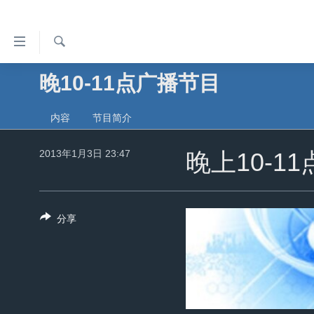
无
障
碍
检
晚10-11点广播节目
主页
索
链
美国
接
内容
节目简介
中国
跳
2013年1月3日 23:47
转
晚上10-1
台湾
到
港澳
内
容
国际
分享
跳
分类新闻
最新国际新闻
转
到
美中关系
印太
经济·金融·贸易
导
热点专题
中东
人权·法律·宗教
航
跳
VOA视频
欧洲
科教·文娱·体健
白宫要闻