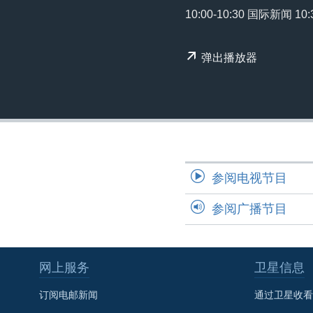
转
10:00-10:30 国际新闻 1
VOA今日焦点
非洲
军事
国会报道
到
检
中文广播
美洲
劳工
美中关系
弹出播放器
索
全球议题
环境
美国建国250周年
埃博拉疫情
美国之音专访
重要讲话与声明
台海两岸关系
参阅电视节目
南中国海争端
参阅广播节目
关注西藏
关注新疆
网上服务
卫星信息
GEN Z 看美国
订阅电邮新闻
通过卫星收看