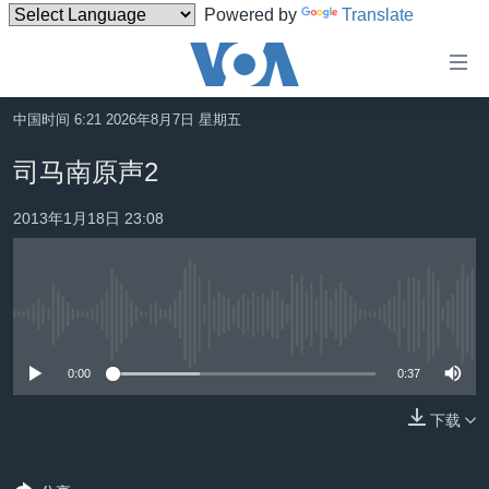
Powered by
Translate
无
障
碍
中国时间 6:21 2026年8月7日 星期五
主页
链
司马南原声2
接
美国
跳
2013年1月18日 23:08
中国
转
台湾
到
内
港澳
容
没有媒体可用资源
国际
跳
转
0:00
0:37
分类新闻
最新国际新闻
到
美中关系
印太
经济·金融·贸易
下载
导
航
热点专题
中东
人权·法律·宗教
跳