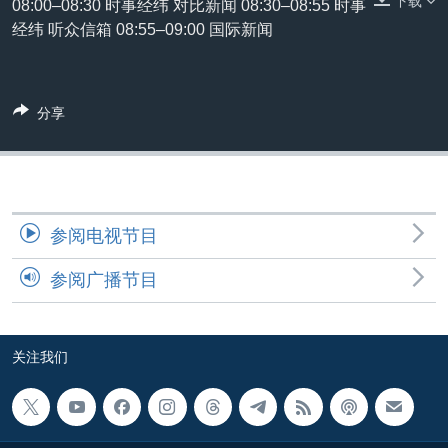
下载
08:00–08:30 时事经纬 对比新闻 08:30–08:55 时事
VOA视频
欧洲
科教·文娱·体健
白宫要闻
转
经纬 听众信箱 08:55–09:00 国际新闻
到
VOA今日焦点
非洲
军事
国会报道
检
中文广播
美洲
劳工
美中关系
索
分享
全球议题
环境
美国建国250周年
关注我们
埃博拉疫情
美国之音专访
重要讲话与声明
参阅电视节目
台海两岸关系
其他语言网站
参阅广播节目
南中国海争端
关注西藏
关注我们
关注新疆
GEN Z 看美国