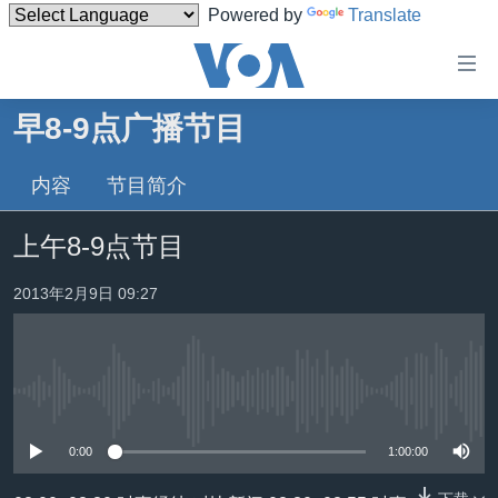
Powered by
Translate
无
障
碍
早8-9点广播节目
主页
链
接
内容
节目简介
美国
跳
中国
上午8-9点节目
转
台湾
到
2013年2月9日 09:27
内
港澳
容
国际
跳
转
分类新闻
最新国际新闻
到
没有媒体可用资源
美中关系
印太
经济·金融·贸易
导
0:00
1:00:00
航
热点专题
中东
人权·法律·宗教
跳