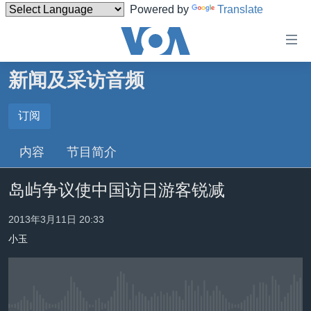
Powered by
Translate
无
障
碍
新闻及采访音频
主页
链
接
美国
订阅
订阅
跳
中国
内容
节目简介
转
订阅
台湾
到
岛屿争议使中国访日游客锐减
内
港澳
容
国际
2013年3月11日 20:33
跳
转
小玉
分类新闻
最新国际新闻
到
美中关系
印太
经济·金融·贸易
导
航
热点专题
中东
人权·法律·宗教
跳