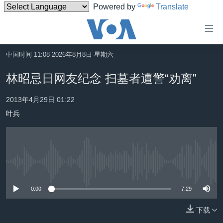
Powered by
Translate
无
障
碍
中国时间 11:08 2026年8月8日 星期六
主页
链
林昭忌日网友纪念 扫墓者遭警“劝离”
接
美国
跳
2013年4月29日 01:22
中国
转
叶兵
台湾
到
内
港澳
容
国际
跳
没有媒体可用资源
转
分类新闻
最新国际新闻
到
0:00
7:29
美中关系
印太
经济·金融·贸易
导
航
热点专题
中东
人权·法律·宗教
下载
跳