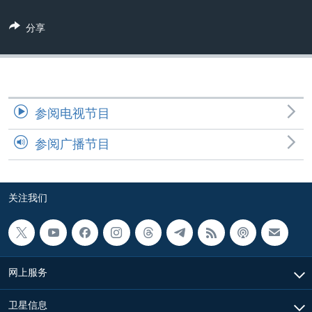
VOA视频
欧洲
科教·文娱·体健
白宫要闻
转
到
分享
VOA今日焦点
非洲
军事
国会报道
检
中文广播
美洲
劳工
美中关系
索
全球议题
环境
美国建国250周年
关注我们
埃博拉疫情
参阅电视节目
美国之音专访
参阅广播节目
重要讲话与声明
台海两岸关系
其他语言网站
关注我们
南中国海争端
关注西藏
关注新疆
网上服务
GEN Z 看美国
卫星信息