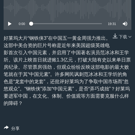
VOA视频
欧洲
科教·文娱·体健
白宫要闻
转
到
没有媒体可用资源
VOA今日焦点
非洲
军事
国会报道
检
中文广播
美洲
劳工
美中关系
0:00
19:31
索
全球议题
环境
美国建国250周年
下载
好莱坞大片“钢铁侠3”在中国五一黄金周强力推出。
关注我们
这部中美合资的巨片号称是近年来美国超级英雄电
埃博拉疫情
影首次引入中国元素，并启用了中国著名演员范冰冰和王学
美国之音专访
圻。该片上映首日就进账1.3亿元，打破大陆有史以来单日票
房纪录。尽管票房强劲，但观众纷纷反映这部电影的最大败
重要讲话与声明
笔就在于其“中国元素”。许多网民讽刺范冰冰和王学圻的角
台海两岸关系
其他语言网站
色是“龙套中的龙套”，还批评好莱坞为了争取中国市场而“忽
悠观众”。“钢铁侠”添加“中国元素”，是否“弄巧成拙”？好莱坞
南中国海争端
要进军中国，在文化、体制、价值观等方面需要克服什么样
关注西藏
的障碍？
关注新疆
GEN Z 看美国
分享