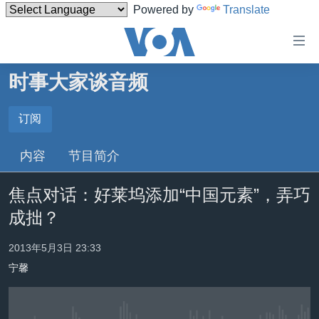
Powered by
Translate
无
障
碍
时事大家谈音频
主页
链
接
美国
订阅
订阅
跳
中国
内容
节目简介
转
Spotify
台湾
到
焦点对话：好莱坞添加“中国元素”，弄巧
内
港澳
订阅
容
成拙？
国际
跳
转
分类新闻
最新国际新闻
2013年5月3日 23:33
到
宁馨
美中关系
印太
经济·金融·贸易
导
航
热点专题
中东
人权·法律·宗教
跳