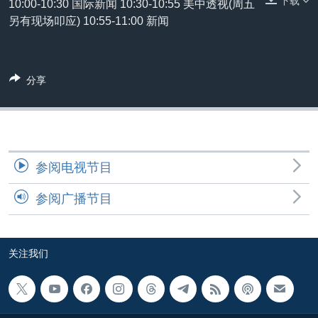
下载
10:00-10:30 国际新闻 10:30-10:55 美中透视(周五
VOA视频
欧洲
科教·文娱·体健
白宫要闻
转
另有现场叩应) 10:55-11:00 新闻
到
VOA今日焦点
非洲
军事
国会报道
检
中文广播
美洲
劳工
美中关系
索
分享
全球议题
环境
美国建国250周年
关注我们
埃博拉疫情
美国之音专访
重要讲话与声明
参阅电视节目
台海两岸关系
其他语言网站
参阅广播节目
南中国海争端
关注西藏
关注我们
关注新疆
GEN Z 看美国