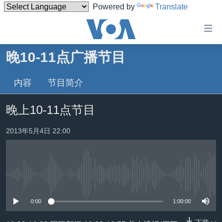
Powered by
Translate
无
障
碍
晚10-11点广播节目
主页
链
接
内容
节目简介
美国
跳
中国
晚上10-11点节目
转
台湾
到
2013年5月4日 22:00
内
港澳
容
国际
跳
转
分类新闻
最新国际新闻
到
没有媒体可用资源
美中关系
印太
经济·金融·贸易
导
0:00
1:00:00
航
热点专题
中东
人权·法律·宗教
跳