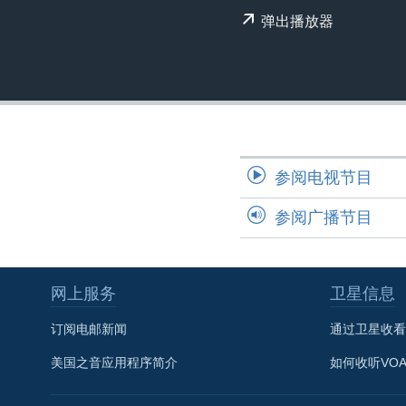
转
弹出播放器
VOA今日焦点
非洲
军事
国会报道
到
检
中文广播
美洲
劳工
美中关系
索
全球议题
环境
美国建国250周年
埃博拉疫情
美国之音专访
参阅电视节目
重要讲话与声明
参阅广播节目
台海两岸关系
南中国海争端
关注西藏
网上服务
卫星信息
关注新疆
订阅电邮新闻
通过卫星收看
GEN Z 看美国
美国之音应用程序简介
如何收听VO