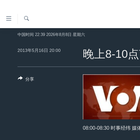
无
障
碍
检
中国时间 22:39 2026年8月8日 星期六
主页
索
链
美国
2013年5月16日 20:00
晚上8-10
接
中国
跳
转
台湾
到
分享
港澳
内
容
国际
跳
分类新闻
最新国际新闻
转
到
美中关系
印太
经济·金融·贸易
导
热点专题
中东
人权·法律·宗教
08:00-08:30 时事经纬 
航
跳
VOA视频
欧洲
科教·文娱·体健
白宫要闻