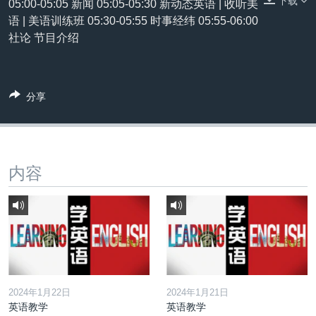
下载
05:00-05:05 新闻 05:05-05:30 新动态英语 | 收听美
VOA视频
欧洲
科教·文娱·体健
白宫要闻
转
语 | 美语训练班 05:30-05:55 时事经纬 05:55-06:00
到
VOA今日焦点
非洲
军事
国会报道
社论 节目介绍
检
中文广播
美洲
劳工
美中关系
索
全球议题
环境
美国建国250周年
关注我们
分享
埃博拉疫情
美国之音专访
重要讲话与声明
内容
台海两岸关系
其他语言网站
南中国海争端
关注西藏
关注新疆
GEN Z 看美国
2024年1月22日
2024年1月21日
英语教学
英语教学