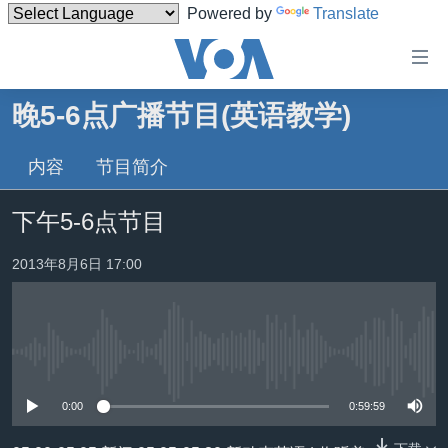
Powered by
Translate
无
障
碍
晚5-6点广播节目(英语教学)
主页
链
接
内容
节目简介
美国
跳
中国
下午5-6点节目
转
台湾
到
2013年8月6日 17:00
内
港澳
容
国际
跳
转
分类新闻
最新国际新闻
到
没有媒体可用资源
美中关系
印太
经济·金融·贸易
导
0:00
0:59:59
航
热点专题
中东
人权·法律·宗教
跳