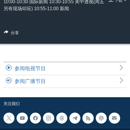
下载
10:00-10:30 国际新闻 10:30-10:55 美中透视(周五
VOA视频
欧洲
科教·文娱·体健
白宫要闻
转
另有现场叩应) 10:55-11:00 新闻
到
VOA今日焦点
非洲
军事
国会报道
检
中文广播
美洲
劳工
美中关系
索
分享
全球议题
环境
美国建国250周年
关注我们
埃博拉疫情
美国之音专访
重要讲话与声明
参阅电视节目
台海两岸关系
其他语言网站
参阅广播节目
南中国海争端
关注西藏
关注我们
关注新疆
GEN Z 看美国