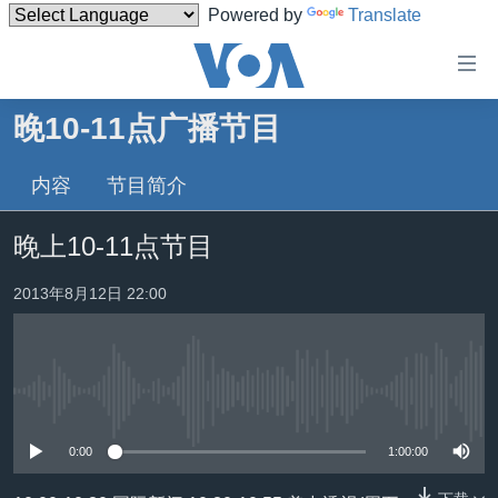
Powered by
Translate
无
障
碍
晚10-11点广播节目
主页
链
接
内容
节目简介
美国
跳
中国
晚上10-11点节目
转
台湾
到
2013年8月12日 22:00
内
港澳
容
国际
跳
转
分类新闻
最新国际新闻
到
没有媒体可用资源
美中关系
印太
经济·金融·贸易
导
0:00
1:00:00
航
热点专题
中东
人权·法律·宗教
跳