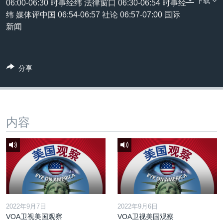
下载
06:00-06:30 时事经纬 法律窗口 06:30-06:54 时事经
VOA视频
欧洲
科教·文娱·体健
白宫要闻
转
纬 媒体评中国 06:54-06:57 社论 06:57-07:00 国际
到
VOA今日焦点
非洲
军事
国会报道
新闻
检
中文广播
美洲
劳工
美中关系
索
全球议题
环境
美国建国250周年
关注我们
分享
埃博拉疫情
美国之音专访
重要讲话与声明
内容
台海两岸关系
其他语言网站
南中国海争端
关注西藏
关注新疆
GEN Z 看美国
2022年9月7日
2022年9月6日
VOA卫视美国观察
VOA卫视美国观察