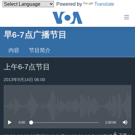
Powered by
Translate
无
障
碍
早6-7点广播节目
主页
链
接
内容
节目简介
美国
跳
中国
上午6-7点节目
转
台湾
到
2013年9月14日 06:00
内
港澳
容
国际
跳
转
分类新闻
最新国际新闻
到
没有媒体可用资源
美中关系
印太
经济·金融·贸易
导
0:00
1:00:00
航
热点专题
中东
人权·法律·宗教
跳