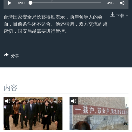
VOA视频
欧洲
科教·文娱·体健
白宫要闻
0:00
4:06
转
到
VOA今日焦点
非洲
军事
国会报道
下载
台湾国家安全局长蔡得胜表示，两岸领导人的会
检
中文广播
美洲
劳工
美中关系
面，目前条件还不适合。他还强调，双方交流的越
索
密切，国安局越需要进行管控。
全球议题
环境
美国建国250周年
关注我们
埃博拉疫情
美国之音专访
分享
重要讲话与声明
台海两岸关系
其他语言网站
内容
南中国海争端
关注西藏
关注新疆
GEN Z 看美国