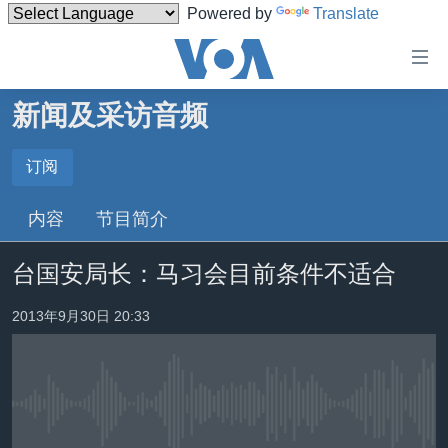
Powered by
Translate
无
障
碍
新闻及采访音频
主页
链
接
美国
订阅
订阅
跳
中国
内容
节目简介
转
订阅
台湾
到
台国安局长：马习会目前条件不适合
内
港澳
容
国际
2013年9月30日 20:33
跳
转
分类新闻
最新国际新闻
到
美中关系
印太
经济·金融·贸易
导
航
没有媒体可用资源
热点专题
中东
人权·法律·宗教
跳