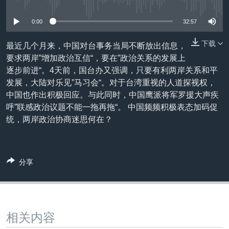
没有媒体可用资源
VOA视频
欧洲
科教·文娱·体健
白宫要闻
转
到
VOA今日焦点
非洲
军事
国会报道
0:00
32:57
检
中文广播
美洲
劳工
美中关系
索
下载
最近几个月来，中国对台事务当局不断放出信息，
要求两岸”增加政治互信“，要在”政治关系的发展上
全球议题
环境
美国建国250周年
关注我们
逐步前进“。4天前，国台办又强调，只要有利两岸关系和平
埃博拉疫情
发展，大陆对乐见”马习会“。对于台湾重视的人道探视权，
中国也作出积极回应。与此同时，中国鹰派将军罗援大声疾
美国之音专访
呼”联感政治议题不能一拖再拖“。 中国频频积极表态加码促
重要讲话与声明
统，两岸政治协商迷思何在？
台海两岸关系
其他语言网站
南中国海争端
分享
关注西藏
关注新疆
GEN Z 看美国
相关内容