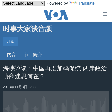
Powered by
Translate
无
障
碍
时事大家谈音频
主页
链
接
美国
订阅
订阅
跳
中国
内容
节目简介
转
Spotify
台湾
到
海峡论谈：中国再度加码促统-两岸政治
内
港澳
订阅
容
协商迷思何在？
国际
跳
转
分类新闻
最新国际新闻
2013年11月3日 23:55
到
美中关系
印太
经济·金融·贸易
导
航
热点专题
中东
人权·法律·宗教
跳