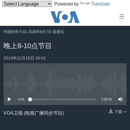
Powered by
Translate
无
障
碍
中国时间 5:01 2026年8月7日 星期五
主页
链
晚上8-10点节目
接
美国
跳
2013年12月15日 20:01
中国
转
台湾
到
内
港澳
容
没有媒体可用资源
国际
跳
转
0:00
2:00:16
分类新闻
最新国际新闻
到
美中关系
印太
经济·金融·贸易
下载
导
VOA卫视 (电视广播同步节目)
航
热点专题
中东
人权·法律·宗教
跳