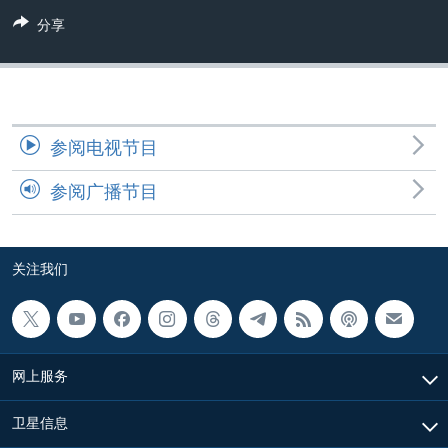
VOA视频
欧洲
科教·文娱·体健
白宫要闻
转
分享
到
VOA今日焦点
非洲
军事
国会报道
检
中文广播
美洲
劳工
美中关系
索
全球议题
环境
美国建国250周年
关注我们
参阅电视节目
埃博拉疫情
美国之音专访
参阅广播节目
重要讲话与声明
台海两岸关系
其他语言网站
关注我们
南中国海争端
关注西藏
关注新疆
网上服务
GEN Z 看美国
卫星信息