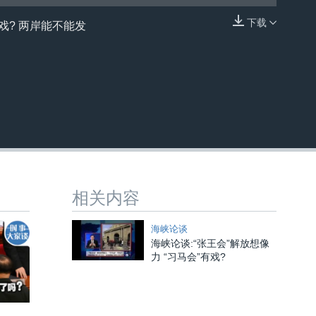
下载
戏? 两岸能不能发
嵌入
相关内容
海峡论谈
海峡论谈:“张王会”解放想像
力 “习马会”有戏?