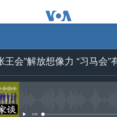
订阅
张王会”解放想像力 “习马会”
苹果播客
Spotify
订阅
没有媒体可用资源
0:00