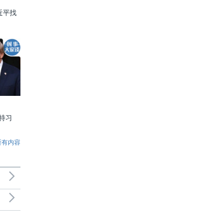
近平找
特习
所有内容