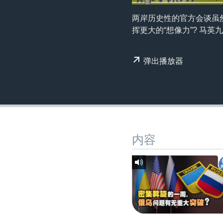
转
VOA今日焦点
非洲
军事
国会报道
到
两岸历史性的官方会谈虽然
检
挥更大的“想像力”? 马
中文广播
美洲
劳工
美中关系
索
全球议题
环境
美国建国250周年
弹出播放器
埃博拉疫情
美国之音专访
重要讲话与声明
台海两岸关系
内容
南中国海争端
关注西藏
关注新疆
GEN Z 看美国