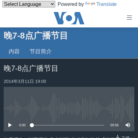
Powered by
Translate
无
障
碍
晚7-8点广播节目
主页
链
接
内容
节目简介
美国
跳
中国
晚7-8点广播节目
转
台湾
到
2014年3月11日 19:00
内
港澳
容
国际
跳
转
分类新闻
最新国际新闻
到
没有媒体可用资源
美中关系
印太
经济·金融·贸易
导
0:00
59:56
航
热点专题
中东
人权·法律·宗教
跳