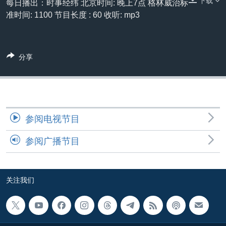
下载
每日播出：时事经纬 北京时间: 晚上7点 格林威治标
VOA视频
欧洲
科教·文娱·体健
白宫要闻
转
准时间: 1100 节目长度 : 60 收听: mp3
到
VOA今日焦点
非洲
军事
国会报道
检
中文广播
美洲
劳工
美中关系
索
分享
全球议题
环境
美国建国250周年
关注我们
埃博拉疫情
美国之音专访
重要讲话与声明
参阅电视节目
台海两岸关系
其他语言网站
参阅广播节目
南中国海争端
关注西藏
关注我们
关注新疆
GEN Z 看美国