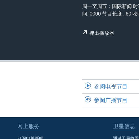
转
周一至周五：国际新闻 时事
VOA今日焦点
非洲
军事
国会报道
到
间: 0000 节目长度 : 60 收
检
中文广播
美洲
劳工
美中关系
索
全球议题
环境
美国建国250周年
弹出播放器
埃博拉疫情
美国之音专访
重要讲话与声明
台海两岸关系
参阅电视节目
南中国海争端
关注西藏
参阅广播节目
关注新疆
GEN Z 看美国
网上服务
卫星信息
订阅电邮新闻
通过卫星收看