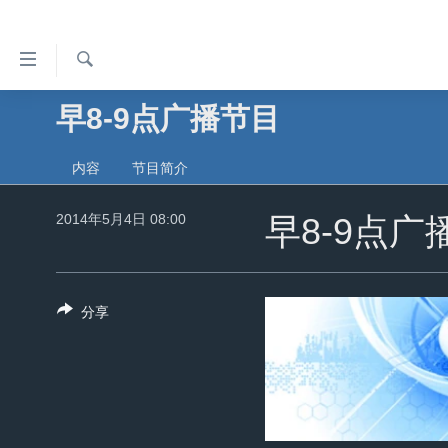
无
障
碍
检
早8-9点广播节目
主页
索
链
美国
接
内容
节目简介
中国
跳
2014年5月4日 08:00
转
早8-9点广
台湾
到
港澳
内
容
国际
分享
跳
分类新闻
最新国际新闻
转
到
美中关系
印太
经济·金融·贸易
导
热点专题
中东
人权·法律·宗教
航
跳
VOA视频
欧洲
科教·文娱·体健
白宫要闻