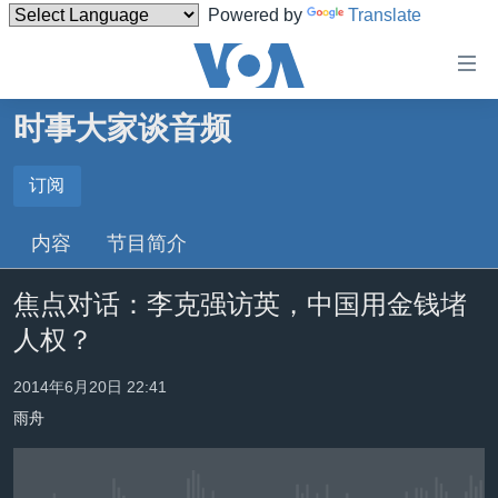
Powered by
Translate
无
障
碍
时事大家谈音频
主页
链
接
美国
订阅
订阅
跳
中国
内容
节目简介
转
Spotify
台湾
到
焦点对话：李克强访英，中国用金钱堵
内
港澳
订阅
容
人权？
国际
跳
转
分类新闻
最新国际新闻
2014年6月20日 22:41
到
雨舟
美中关系
印太
经济·金融·贸易
导
航
热点专题
中东
人权·法律·宗教
跳