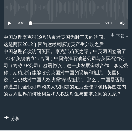
VOA视频
欧洲
科教·文娱·体健
白宫要闻
转
到
没有媒体可用资源
VOA今日焦点
非洲
军事
国会报道
检
中文广播
美洲
劳工
美中关系
0:00
23:33
索
全球议题
环境
美国建国250周年
下载
中国总理李克强19号结束对英国为时三天的访问。
关注我们
这是两国2012年因为达赖喇嘛访英产生分歧之后，
埃博拉疫情
中国总理首次访问英国。李克强访英之际，中英两国签署了
美国之音专访
140亿英镑的商业合同；中国海洋石油总公司与英国石油公
司（简称BP公司）签署协议，进一步发展全球合作。李克强
重要讲话与声明
称，期待此行能够改变英国对中国的误解和担忧；英国则
台海两岸关系
其他语言网站
说，它仍然对中国人权状况“深感担忧”。那么，中国是否期
待通过用金钱订单购买人权问题的延后处理？包括英国在内
南中国海争端
的西方世界如何处利益和人权这对鱼与熊掌之间的关系？
关注西藏
关注新疆
分享
GEN Z 看美国