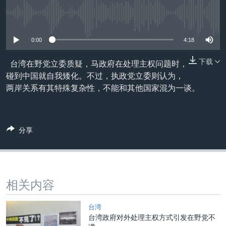
VOA视频
欧洲
科教·文娱·体健
白宫要闻
转
到
没有媒体可用资源
VOA今日焦点
非洲
军事
国会报道
检
中文广播
美洲
劳工
美中关系
0:00
4:18
索
全球议题
环境
美国建国250周年
下载
台湾在野党立委质疑，马政府在处理主权问题时，
关注我们
碰到中国就自我矮化。不过，执政党立委则认为，
埃博拉疫情
两岸关系有其特殊复杂性，不能和其他国家混为一谈。
美国之音专访
重要讲话与声明
分享
台海两岸关系
其他语言网站
南中国海争端
关注西藏
相关内容
关注新疆
GEN Z 看美国
台湾
台湾政府对外处理主权方式引发在野党不