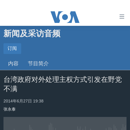
无
障
碍
新闻及采访音频
主页
链
接
美国
订阅
订阅
跳
中国
内容
节目简介
转
订阅
台湾
到
台湾政府对外处理主权方式引发在野党
内
港澳
容
不满
国际
跳
转
分类新闻
最新国际新闻
2014年6月27日 19:38
到
张永泰
美中关系
印太
经济·金融·贸易
导
航
热点专题
中东
人权·法律·宗教
跳