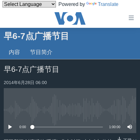
Powered by
Translate
无
障
碍
早6-7点广播节目
主页
链
接
内容
节目简介
美国
跳
中国
早6-7点广播节目
转
台湾
到
2014年6月28日 06:00
内
港澳
容
国际
跳
转
分类新闻
最新国际新闻
到
没有媒体可用资源
美中关系
印太
经济·金融·贸易
导
0:00
1:00:00
航
热点专题
中东
人权·法律·宗教
跳