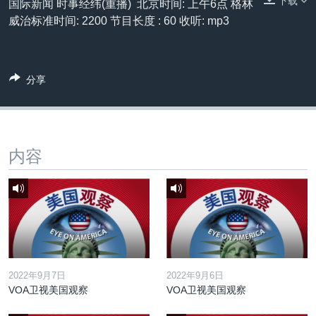
下载
国际新闻 时事经纬(重播) 北京时间: 上午6点 格林
VOA视频
欧洲
科教·文娱·体健
白宫要闻
转
威治标准时间: 2200 节目长度 : 60 收听: mp3
到
VOA今日焦点
非洲
军事
国会报道
检
中文广播
美洲
劳工
美中关系
索
分享
全球议题
环境
美国建国250周年
关注我们
埃博拉疫情
美国之音专访
内容
重要讲话与声明
台海两岸关系
其他语言网站
南中国海争端
关注西藏
关注新疆
2022年9月7日
2022年9月6日
GEN Z 看美国
VOA卫视美国观察
VOA卫视美国观察