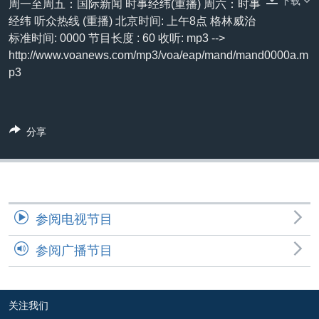
下载
周一至周五：国际新闻 时事经纬(重播) 周六：时事
VOA视频
欧洲
科教·文娱·体健
白宫要闻
转
经纬 听众热线 (重播) 北京时间: 上午8点 格林威治
到
VOA今日焦点
非洲
军事
国会报道
标准时间: 0000 节目长度 : 60 收听: mp3 -->
检
http://www.voanews.com/mp3/voa/eap/mand/mand0000a.m
中文广播
美洲
劳工
美中关系
索
p3
全球议题
环境
美国建国250周年
关注我们
埃博拉疫情
分享
美国之音专访
重要讲话与声明
台海两岸关系
其他语言网站
南中国海争端
参阅电视节目
关注西藏
参阅广播节目
关注新疆
GEN Z 看美国
关注我们