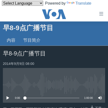
Powered by
Translate
无
障
碍
早8-9点广播节目
主页
链
接
内容
节目简介
美国
跳
中国
早8-9点广播节目
转
台湾
到
2014年9月9日 08:00
内
港澳
容
国际
跳
转
分类新闻
最新国际新闻
到
没有媒体可用资源
美中关系
印太
经济·金融·贸易
导
0:00
1:00:00
航
热点专题
中东
人权·法律·宗教
跳