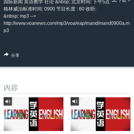
下载
国际新闻 英语教学 社论 &nbsp; 北京时间: 下午5点
VOA视频
欧洲
科教·文娱·体健
白宫要闻
转
格林威治标准时间: 0900 节目长度 : 60 收听:
到
VOA今日焦点
非洲
军事
国会报道
&nbsp; mp3 -->
检
http://www.voanews.com/mp3/voa/eap/mand/mand0900a.m
中文广播
美洲
劳工
美中关系
索
p3
全球议题
环境
美国建国250周年
关注我们
埃博拉疫情
分享
美国之音专访
重要讲话与声明
台海两岸关系
其他语言网站
内容
南中国海争端
关注西藏
关注新疆
GEN Z 看美国