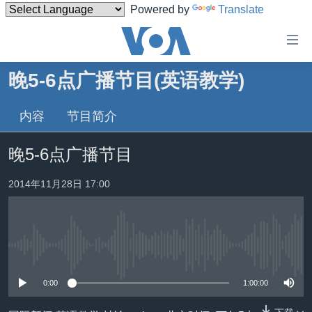
Powered by
Translate
无
障
碍
晚5-6点广播节目(英语教学)
主页
链
接
内容
节目简介
美国
跳
中国
晚5-6点广播节目
转
台湾
到
2014年11月28日 17:00
内
港澳
容
国际
跳
转
分类新闻
最新国际新闻
到
没有媒体可用资源
美中关系
印太
经济·金融·贸易
导
0:00
1:00:00
航
热点专题
中东
人权·法律·宗教
跳