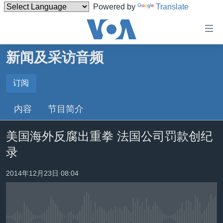
Powered by
Translate
无
障
碍
新闻及采访音频
主页
链
接
美国
订阅
订阅
跳
中国
内容
节目简介
转
订阅
台湾
到
美国海外反腐出重拳 法国公司罚款创纪
内
港澳
容
录
国际
跳
转
分类新闻
最新国际新闻
2014年12月23日 08:04
到
美中关系
印太
经济·金融·贸易
导
航
热点专题
中东
人权·法律·宗教
跳