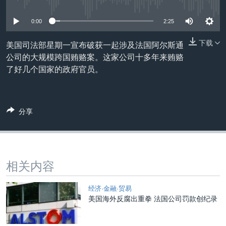
没有媒体可用资源
VOA视频
欧洲
科教·文娱·体健
白宫要闻
转
到
VOA今日焦点
非洲
军事
国会报道
0:00
2:25
检
中文广播
美洲
劳工
美中关系
索
下载
美国司法部星期一宣布破获一起涉及法国阿尔斯通
公司的大规模跨国贿赂案。这家公司十多年来贿赂
全球议题
环境
美国建国250周年
关注我们
了好几个国家的政府官员。
埃博拉疫情
美国之音专访
分享
重要讲话与声明
台海两岸关系
其他语言网站
南中国海争端
相关内容
关注西藏
关注新疆
经济·金融·贸易
美国海外反腐出重拳 法国公司罚款创纪录
GEN Z 看美国