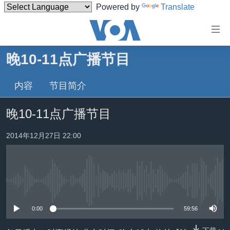
Powered by
Translate
无
障
碍
晚10-11点广播节目
主页
链
接
内容
节目简介
美国
跳
中国
晚10-11点广播节目
转
台湾
到
2014年12月27日 22:00
内
港澳
容
国际
跳
转
分类新闻
最新国际新闻
到
没有媒体可用资源
美中关系
印太
经济·金融·贸易
导
0:00
59:56
航
热点专题
中东
人权·法律·宗教
跳