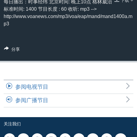
下载
每日播出：时事经纬 北京时间: 晚上10点 格林威治
VOA视频
欧洲
科教·文娱·体健
白宫要闻
转
标准时间: 1400 节目长度 : 60 收听: mp3 -->
到
VOA今日焦点
非洲
军事
国会报道
http://www.voanews.com/mp3/voa/eap/mand/mand1400a.m
检
p3
中文广播
美洲
劳工
美中关系
索
全球议题
环境
美国建国250周年
关注我们
埃博拉疫情
分享
美国之音专访
重要讲话与声明
台海两岸关系
其他语言网站
参阅电视节目
南中国海争端
参阅广播节目
关注西藏
关注新疆
GEN Z 看美国
关注我们