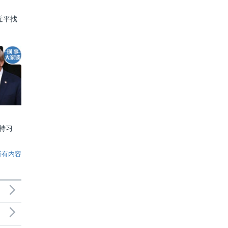
近平找
特习
所有内容