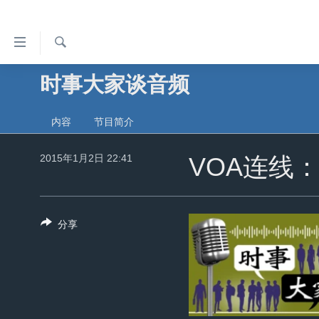
无
障
碍
检
时事大家谈音频
主页
索
链
美国
接
内容
节目简介
中国
跳
转
2015年1月2日 22:41
台湾
VOA连线
到
港澳
内
容
国际
分享
跳
分类新闻
最新国际新闻
转
到
美中关系
印太
经济·金融·贸易
导
热点专题
中东
人权·法律·宗教
航
跳
VOA视频
欧洲
科教·文娱·体健
白宫要闻