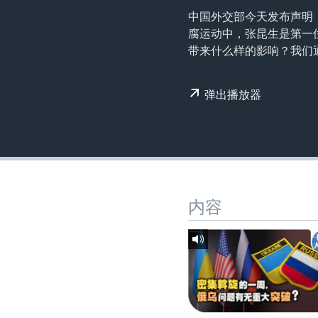
转
中国外交部今天发布声明
VOA今日焦点
非洲
军事
国会报道
到
腐运动中，张昆生是第一
检
中文广播
美洲
劳工
美中关系
带来什么样的影响？我们
索
全球议题
环境
美国建国250周年
弹出播放器
埃博拉疫情
美国之音专访
重要讲话与声明
台海两岸关系
南中国海争端
内容
关注西藏
关注新疆
GEN Z 看美国