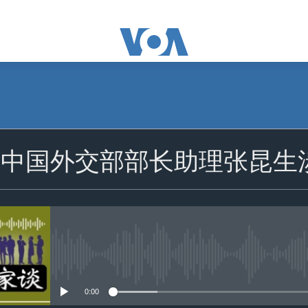
订阅
：中国外交部部长助理张昆生
苹果播客
Spotify
订阅
没有媒体可用资源
0:00