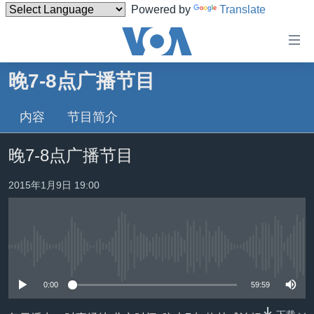
Powered by
Translate
无
障
碍
晚7-8点广播节目
主页
链
接
内容
节目简介
美国
跳
中国
晚7-8点广播节目
转
台湾
到
2015年1月9日 19:00
内
港澳
容
国际
跳
转
分类新闻
最新国际新闻
到
没有媒体可用资源
美中关系
印太
经济·金融·贸易
导
0:00
59:59
航
热点专题
中东
人权·法律·宗教
跳