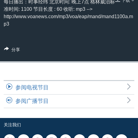
下载
每日播出：时事经纬 北京时间: 晚上7点 格林威治标
VOA视频
欧洲
科教·文娱·体健
白宫要闻
转
准时间: 1100 节目长度 : 60 收听: mp3 -->
到
VOA今日焦点
非洲
军事
国会报道
http://www.voanews.com/mp3/voa/eap/mand/mand1100a.m
检
p3
中文广播
美洲
劳工
美中关系
索
全球议题
环境
美国建国250周年
关注我们
埃博拉疫情
分享
美国之音专访
重要讲话与声明
台海两岸关系
其他语言网站
参阅电视节目
南中国海争端
参阅广播节目
关注西藏
关注新疆
GEN Z 看美国
关注我们