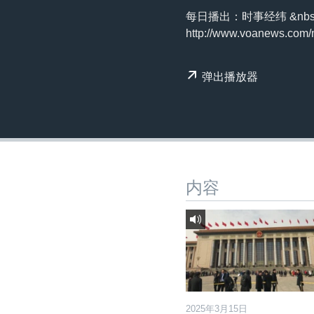
转
每日播出：时事经纬 &nbsp;
VOA今日焦点
非洲
军事
国会报道
到
http://www.voanews.com
检
中文广播
美洲
劳工
美中关系
索
全球议题
环境
美国建国250周年
弹出播放器
埃博拉疫情
美国之音专访
重要讲话与声明
台海两岸关系
内容
南中国海争端
关注西藏
关注新疆
GEN Z 看美国
2025年3月15日