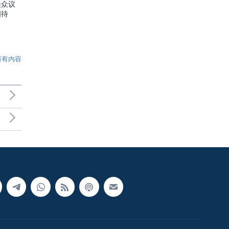
美众议
国待
所有内容