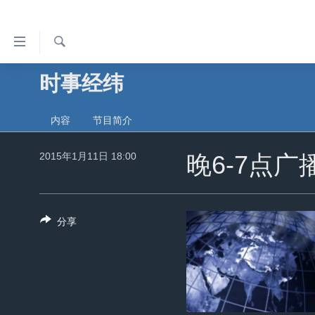
无
障
碍
检
时事经纬
主页
索
链
美国
接
内容
节目简介
中国
跳
转
2015年1月11日 18:00
台湾
晚6-7点广
到
港澳
内
容
国际
分享
跳
分类新闻
最新国际新闻
转
到
美中关系
印太
经济·金融·贸易
导
热点专题
中东
人权·法律·宗教
航
跳
VOA视频
欧洲
科教·文娱·体健
白宫要闻