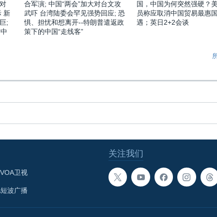
对
合军演; 中国“两会”加大对台文攻
国，中国为何突然强硬？
 新
武吓 台湾陆委会罕见强势回应; 恐
员称应取消中国贸易最惠
巨;
惧、担忧和想离开--特朗普遣返政
遇；英日2+2会谈
露中
策下的中国“走线客”
关注我们
VOA卫视
A短波广播