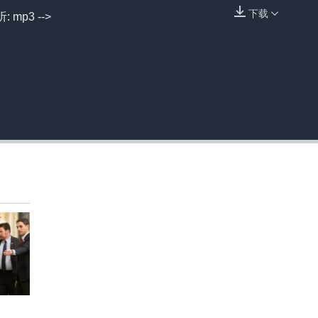
下载
mp3 -->
嵌入