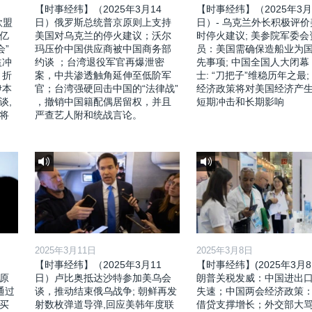
【时事经纬】（2025年3月14
【时事经纬】（2025年3月
欧盟
日）俄罗斯总统普京原则上支持
日）- 乌克兰外长积极评
亿
美国对乌克兰的停火建议；沃尔
时停火建议; 美参院军委会
会”
玛压价中国供应商被中国商务部
员：美国需确保造船业为
益冲
约谈 ；台湾退役军官再爆泄密
先事项; 中国全国人大闭幕
，折
案，中共渗透触角延伸至低阶军
士: “刀把子”维稳历年之最;
伊本
官；台湾强硬回击中国的“法律战”
经济政策将对美国经济产
谈,
，撤销中国籍配偶居留权，并且
短期冲击和长期影响
将
严查艺人附和统战言论。
2025年3月11日
2025年3月8日
【时事经纬】（2025年3月11
【时事经纬】(2025年3月8
原
日）卢比奥抵达沙特参加美乌会
朗普关税发威：中国进出
通过
谈，推动结束俄乌战争; 朝鲜再发
失速；中国两会经济政策
买
射数枚弹道导弹,回应美韩年度联
借贷支撑增长；外交部大