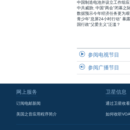
中国制造电池并设立工作组应
中共威胁; 中国“两会”闭幕之际
数据预示今年经济任务更为艰
青少年“息屏24小时行动” 暴
国行政“父爱主义”泛滥？
参阅电视节目
参阅广播节目
网上服务
卫星信息
订阅电邮新闻
通过卫星收看
美国之音应用程序简介
如何收听VO