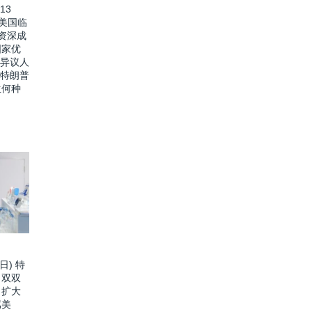
13
价美国临
资深成
国家优
 异议人
 特朗普
生何种
日) 特
口双双
：扩大
骂美