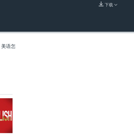
下载
嵌入
，美语怎