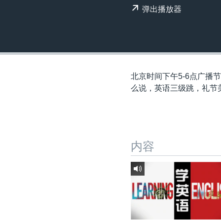
转
弹出播放器
VOA今日焦点
非洲
军事
国会报道
到
检
中文广播
美洲
劳工
美中关系
索
全球议题
环境
美国建国250周年
埃博拉疫情
北京时间下午5-6点广播
美国之音专访
么说，英语三级跳，礼节
重要讲话与声明
台海两岸关系
南中国海争端
内容
关注西藏
关注新疆
GEN Z 看美国