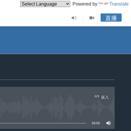
Powered by
Translate
直播
嵌入
59:59