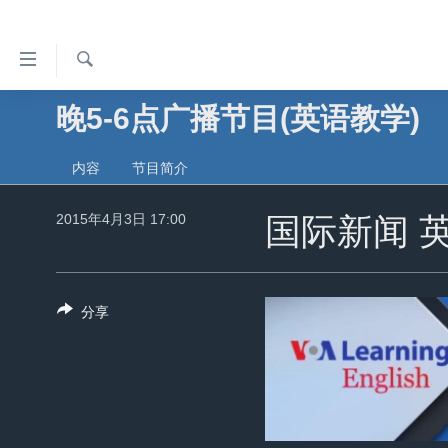
无
障
碍
检
晚5-6点广播节目(英语教学)
主页
索
链
美国
接
内容
节目简介
中国
跳
2015年4月3日 17:00
转
国际新闻 
台湾
到
港澳
内
容
国际
分享
跳
分类新闻
最新国际新闻
转
到
美中关系
印太
经济·金融·贸易
导
热点专题
中东
人权·法律·宗教
航
跳
VOA视频
欧洲
科教·文娱·体健
白宫要闻