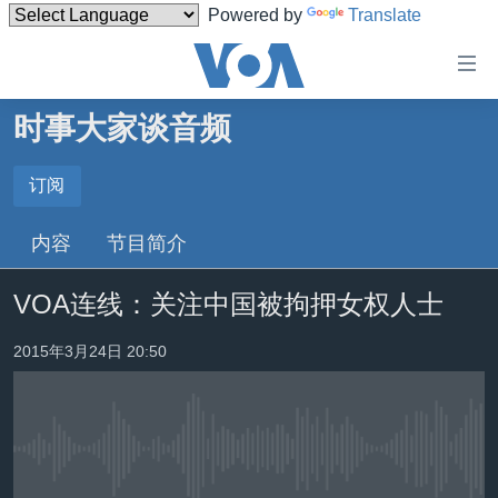
Powered by
Translate
无
障
碍
时事大家谈音频
主页
链
接
美国
订阅
订阅
跳
中国
内容
节目简介
转
Spotify
台湾
到
VOA连线：关注中国被拘押女权人士
内
港澳
订阅
容
国际
2015年3月24日 20:50
跳
转
分类新闻
最新国际新闻
到
美中关系
印太
经济·金融·贸易
导
航
没有媒体可用资源
热点专题
中东
人权·法律·宗教
跳