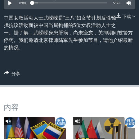
VOA视频
欧洲
科教·文娱·体健
白宫要闻
0:00
5:59
转
到
VOA今日焦点
非洲
军事
国会报道
下载
中国女权活动人士武嵘嵘是“三八”妇女节计划反性骚
检
中文广播
美洲
劳工
美中关系
扰抗议活动而被中国当局拘捕的5位女权活动人士之
索
一。据了解，武嵘嵘身患肝病，尚未痊愈，关押期间被警方
全球议题
环境
美国建国250周年
停药。我们邀请北京律师陆军先生参加节目，请他介绍最新
关注我们
埃博拉疫情
的情况。
美国之音专访
重要讲话与声明
分享
台海两岸关系
其他语言网站
南中国海争端
关注西藏
内容
关注新疆
GEN Z 看美国