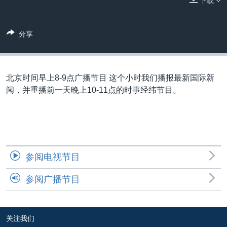
下载
VOA视频
欧洲
科教·文娱·体健
白宫要闻
转
到
VOA今日焦点
非洲
军事
国会报道
检
分享
中文广播
美洲
劳工
美中关系
索
全球议题
环境
美国建国250周年
关注我们
埃博拉疫情
北京时间早上8-9点广播节目 这个小时我们播报最新国际新
闻，并重播前一天晚上10-11点的时事经纬节目。
美国之音专访
重要讲话与声明
台海两岸关系
其他语言网站
南中国海争端
参阅电视节目
关注西藏
参阅广播节目
关注新疆
GEN Z 看美国
关注我们