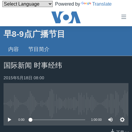
Powered by
Translate
无
障
碍
早8-9点广播节目
主页
链
接
内容
节目简介
美国
跳
中国
国际新闻 时事经纬
转
台湾
到
2015年5月18日 08:00
内
港澳
容
国际
跳
转
分类新闻
最新国际新闻
到
没有媒体可用资源
美中关系
印太
经济·金融·贸易
导
0:00
1:00:00
航
热点专题
中东
人权·法律·宗教
跳